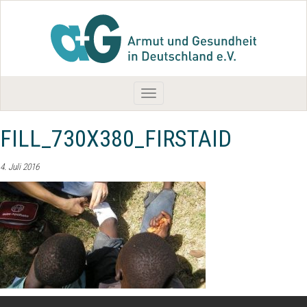
Toggle
navigation
FILL_730X380_FIRSTAID
4. Juli 2016