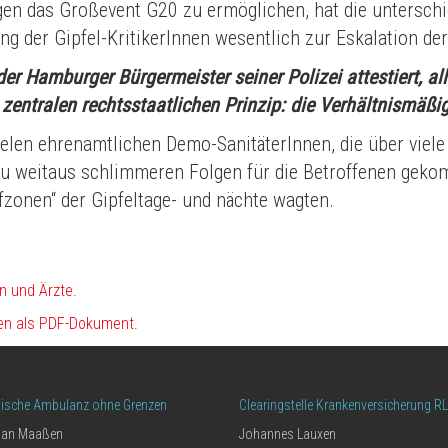
gen das Großevent G20 zu ermöglichen, hat die unterschie
ng der Gipfel-KritikerInnen wesentlich zur Eskalation d
Hamburger Bürgermeister seiner Polizei attestiert, al
zentralen rechtsstaatlichen Prinzip: die Verhältnismäßigk
ielen ehrenamtlichen Demo-SanitäterInnen, die über viele
u weitaus schlimmeren Folgen für die Betroffenen gekom
fzonen“ der Gipfeltage- und nächte wagten.
n und Ärzte
.
en als PDF-Dokument
.
nische Ambulanz ohne Grenzen
Clearingstelle Krankenversicherung R
ian Maaßen
Johannes Lauxen