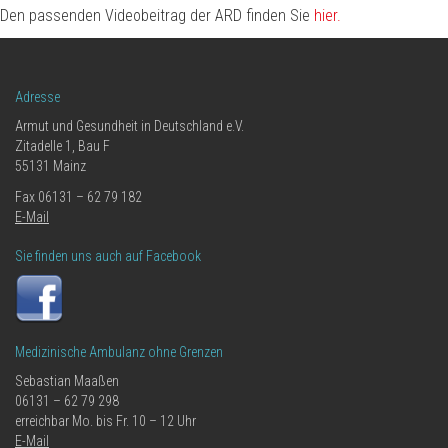
Den passenden Videobeitrag der ARD finden Sie
hier.
Adresse
Armut und Gesundheit in Deutschland e.V.
Zitadelle 1, Bau F
55131 Mainz
Fax 06131 – 62 79 182
E-Mail
Sie finden uns auch auf Facebook
Medizinische Ambulanz ohne Grenzen
Sebastian Maaßen
06131 – 62 79 298
erreichbar Mo. bis Fr. 10 – 12 Uhr
E-Mail