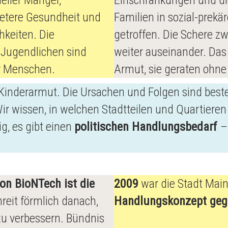
eller Mangel,
Einschränkungen und di
detere Gesundheit und
Familien in sozial-prek
keiten. Die
getroffen. Die Schere z
 Jugendlichen sind
weiter auseinander. Das 
er Menschen.
Armut, sie geraten ohne 
 Kinderarmut. Die Ursachen und Folgen sind best
ir wissen, in welchen Stadtteilen und Quartieren
g, es gibt einen
politischen Handlungsbedarf
–
on BioNTech ist die
2009
war die Stadt Mainz
reit förmlich danach,
Handlungskonzept geg
zu verbessern. Bündnis