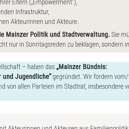
hrer Eltern („Empowerment“),
den Infrastruktur,
ichen Akteurinnen und Akteure.
ie Mainzer Politik und Stadtverwaltung.
Sie mü
ht nur in Sonntagsreden zu beklagen, sondern i
ellschaft – haben das
„Mainzer Bündnis:
r und Jugendliche“
gegründet. Wir fordern vom/
d von allen Parteien im Stadtrat, insbesondere 
it Akteurinnen und Akteuren aus Familienpolitik,