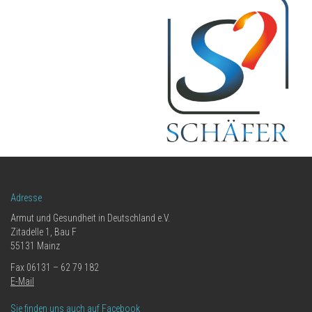
Adresse
Armut und Gesundheit in Deutschland e.V.
Zitadelle 1, Bau F
55131 Mainz
Fax 06131 – 62 79 182
E-Mail
Sie finden uns auch auf Facebook