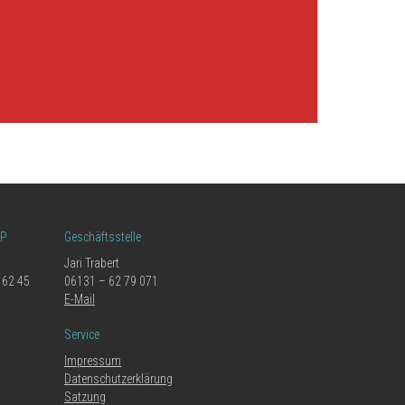
LP
Geschäftsstelle
Jari Trabert
 62 45
06131 – 62 79 071
E-Mail
Service
Impressum
Datenschutzerklärung
Satzung