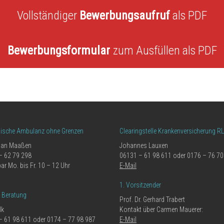
Vollständiger
Bewerbungsaufruf
als PDF
Bewerbungsformular
zum Ausfüllen als PDF
nische Ambulanz ohne Grenzen
Clearingstelle Krankenversicherung R
ian Maaßen
Johannes Lauxen
– 62 79 298
06131 – 61 98 611 oder 0176 – 76 70
bar Mo. bis Fr. 10 – 12 Uhr
E-Mail
1. Vorsitzender
e Beratung
Prof. Dr. Gerhard Trabert
lk
Kontakt über Carmen Mauerer:
– 61 98 611 oder 0174 – 77 98 987
E-Mail