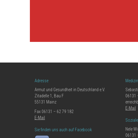
Adresse
Medizi
Armut und Gesundheit in Deutschland e.V.
Sebast
Zitadelle 1, Bau F
06131 
55131 Mainz
erreich
E-Mail
Fax 06131 – 62 79 182
E-Mail
Sozial
Nele Wi
Sie finden uns auch auf Facebook
06131 