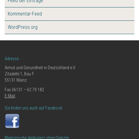
Feed der Einträge
Kommentar-Feed
WordPress.org
Adresse
Armut und Gesundheit in Deutschland e.V.
Zitadelle 1, Bau F
55131 Mainz
Fax 06131 – 62 79 182
E-Mail
Sie finden uns auch auf Facebook
Medizinische Ambulanz ohne Grenzen