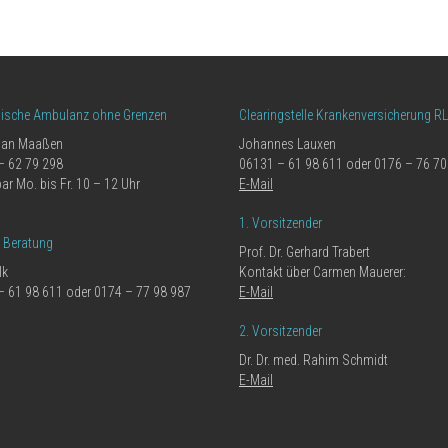
nische Ambulanz ohne Grenzen
Clearingstelle Krankenversicherung R
ian Maaßen
Johannes Lauxen
– 62 79 298
06131 – 61 98 611 oder 0176 – 76 70
bar Mo. bis Fr. 10 – 12 Uhr
E-Mail
1. Vorsitzender
e Beratung
Prof. Dr. Gerhard Trabert
lk
Kontakt über Carmen Mauerer:
– 61 98 611 oder 0174 – 77 98 987
E-Mail
2. Vorsitzender
Dr. Dr. med. Rahim Schmidt
E-Mail