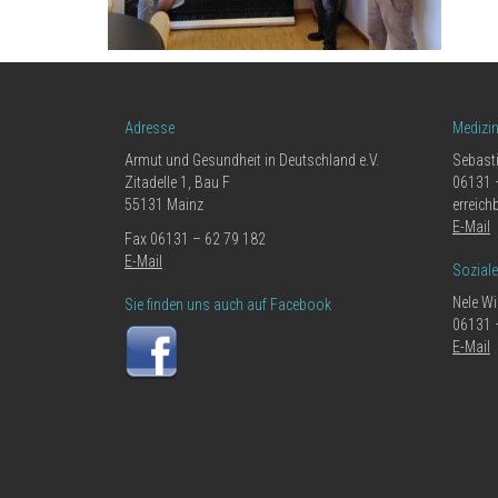
Adresse
Medizi
Armut und Gesundheit in Deutschland e.V.
Sebast
Zitadelle 1, Bau F
06131 
55131 Mainz
erreich
E-Mail
Fax 06131 – 62 79 182
E-Mail
Sozial
Nele Wi
Sie finden uns auch auf Facebook
06131 
E-Mail