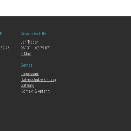
LP
Geschäftsstelle
Jari Trabert
 62 45
06131 – 62 79 071
E-Mail
Service
Impressum
Datenschutzerklärung
Satzung
Kontakt & Anfahrt