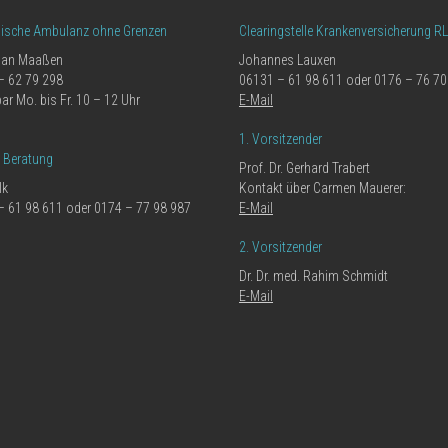
nische Ambulanz ohne Grenzen
Clearingstelle Krankenversicherung R
ian Maaßen
Johannes Lauxen
– 62 79 298
06131 – 61 98 611 oder 0176 – 76 70
bar Mo. bis Fr. 10 – 12 Uhr
E-Mail
1. Vorsitzender
e Beratung
Prof. Dr. Gerhard Trabert
lk
Kontakt über Carmen Mauerer:
– 61 98 611 oder 0174 – 77 98 987
E-Mail
2. Vorsitzender
Dr. Dr. med. Rahim Schmidt
E-Mail