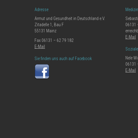
Adresse
Medizi
Armut und Gesundheit in Deutschland e.V.
Sebast
Zitadelle 1, Bau F
06131 
55131 Mainz
erreich
E-Mail
Fax 06131 – 62 79 182
E-Mail
Sozial
Nele Wi
Sie finden uns auch auf Facebook
06131 
E-Mail