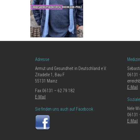
Adresse
Medizi
Armut und Gesundheit in Deutschland e.V.
Sebast
Zitadelle 1, Bau F
06131 
55131 Mainz
erreich
E-Mail
Fax 06131 – 62 79 182
E-Mail
Sozial
Nele Wi
Sie finden uns auch auf Facebook
06131 
E-Mail