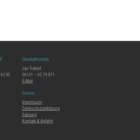
LP
Geschäftsstelle
Jari Trabert
 62 45
06131 – 62 79 071
E-Mail
Service
Impressum
Datenschutzerklärung
Satzung
Kontakt & Anfahrt