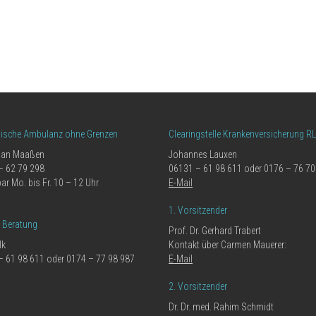
nische Ambulanz ohne Grenzen
Clearingstelle Krankenversicherung R
ian Maaßen
Johannes Lauxen
– 62 79 298
06131 – 61 98 611 oder 0176 – 76 70
bar Mo. bis Fr. 10 – 12 Uhr
E-Mail
1. Vorsitzender
e Beratung
Prof. Dr. Gerhard Trabert
lk
Kontakt über Carmen Mauerer:
– 61 98 611 oder 0174 – 77 98 987
E-Mail
2. Vorsitzender
Dr. Dr. med. Rahim Schmidt