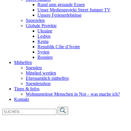
Rund ums gesunde Essen
Unser Medienprojekt Street Jumper TV
Unsere Ferienerlebnisse
Snoezelen
Globale Projekte
Ukraine
Lesbos
Kenia
Republik Côte d’Ivoire
Syrien
Bosnien
Mithelfen
Spenden
Mitglied werden
Ehrenamtlich mithelfen
Spendenshop
Tipps & Infos
Wohnungslose Menschen in Not – was mache ich?
Kontakt
Suche
nach:
Helfen Sie mit bei Armut und