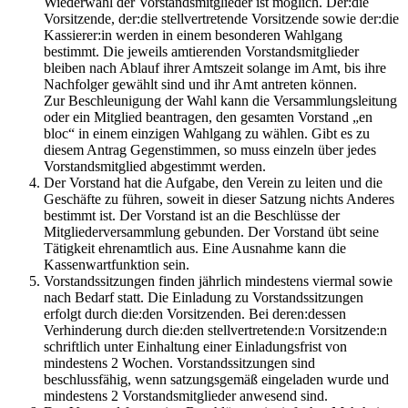
Wiederwahl der Vorstandsmitglieder ist möglich. Der:die
Vorsitzende, der:die stellvertretende Vorsitzende sowie der:die
Kassierer:in werden in einem besonderen Wahlgang
bestimmt. Die jeweils amtierenden Vorstandsmitglieder
bleiben nach Ablauf ihrer Amtszeit solange im Amt, bis ihre
Nachfolger gewählt sind und ihr Amt antreten können.
Zur Beschleunigung der Wahl kann die Versammlungsleitung
oder ein Mitglied beantragen, den gesamten Vorstand „en
bloc“ in einem einzigen Wahlgang zu wählen. Gibt es zu
diesem Antrag Gegenstimmen, so muss einzeln über jedes
Vorstandsmitglied abgestimmt werden.
Der Vorstand hat die Aufgabe, den Verein zu leiten und die
Geschäfte zu führen, soweit in dieser Satzung nichts Anderes
bestimmt ist. Der Vorstand ist an die Beschlüsse der
Mitgliederversammlung gebunden. Der Vorstand übt seine
Tätigkeit ehrenamtlich aus. Eine Ausnahme kann die
Kassenwartfunktion sein.
Vorstandssitzungen finden jährlich mindestens viermal sowie
nach Bedarf statt. Die Einladung zu Vorstandssitzungen
erfolgt durch die:den Vorsitzenden. Bei deren:dessen
Verhinderung durch die:den stellvertretende:n Vorsitzende:n
schriftlich unter Einhaltung einer Einladungsfrist von
mindestens 2 Wochen. Vorstandssitzungen sind
beschlussfähig, wenn satzungsgemäß eingeladen wurde und
mindestens 2 Vorstandsmitglieder anwesend sind.