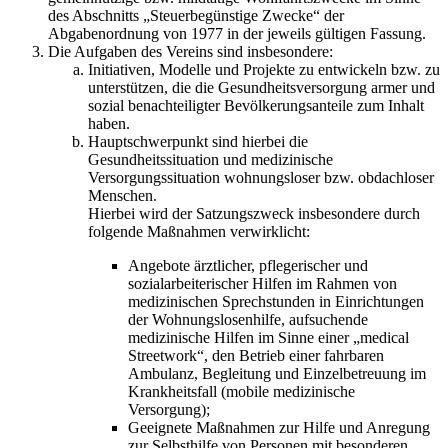
des Abschnitts „Steuerbegünstige Zwecke“ der
Abgabenordnung von 1977 in der jeweils gültigen Fassung.
Die Aufgaben des Vereins sind insbesondere:
Initiativen, Modelle und Projekte zu entwickeln bzw. zu
unterstützen, die die Gesundheitsversorgung armer und
sozial benachteiligter Bevölkerungsanteile zum Inhalt
haben.
Hauptschwerpunkt sind hierbei die
Gesundheitssituation und medizinische
Versorgungssituation wohnungsloser bzw. obdachloser
Menschen.
Hierbei wird der Satzungszweck insbesondere durch
folgende Maßnahmen verwirklicht:
Angebote ärztlicher, pflegerischer und
sozialarbeiterischer Hilfen im Rahmen von
medizinischen Sprechstunden in Einrichtungen
der Wohnungslosenhilfe, aufsuchende
medizinische Hilfen im Sinne einer „medical
Streetwork“, den Betrieb einer fahrbaren
Ambulanz, Begleitung und Einzelbetreuung im
Krankheitsfall (mobile medizinische
Versorgung);
Geeignete Maßnahmen zur Hilfe und Anregung
zur Selbsthilfe von Personen mit besonderen