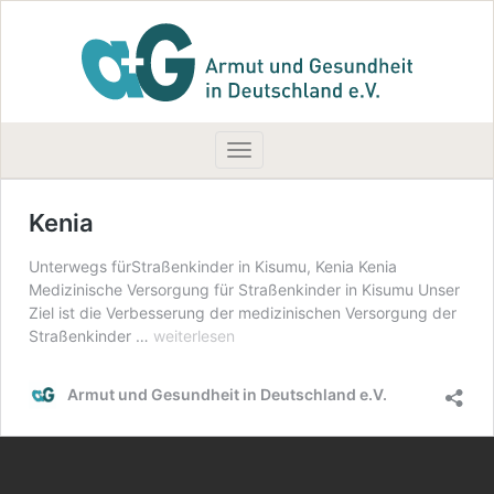
Toggle navigation
Kenia
Unterwegs fürStraßenkinder in Kisumu, Kenia Kenia
Medizinische Versorgung für Straßenkinder in Kisumu Unser
Ziel ist die Verbesserung der medizinischen Versorgung der
Kenia
Straßenkinder …
weiterlesen
Armut und Gesundheit in Deutschland e.V.